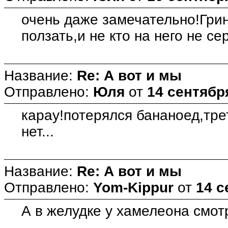
очень даже замечательно!Грин
ползать,и не кто на него не се
Название:
Re: А вот и мы
Отправлено:
Юля
от
14 сентября
карау!потерялся бананоед,трет
нет...
Название:
Re: А вот и мы
Отправлено:
Yom-Kippur
от
14 с
А в желудке у хамелеона смот