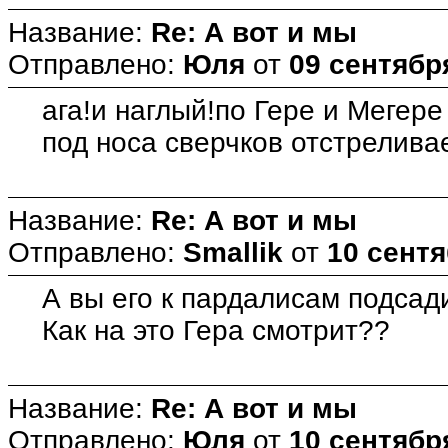
Название:
Re: А вот и мы
Отправлено:
Юля
от
09 сентября
ага!и наглый!по Гере и Мегере
под носа сверчков отстрелива
Название:
Re: А вот и мы
Отправлено:
Smallik
от
10 сентя
А вы его к пардалисам подсад
Как на это Гера смотрит??
Название:
Re: А вот и мы
Отправлено:
Юля
от
10 сентября