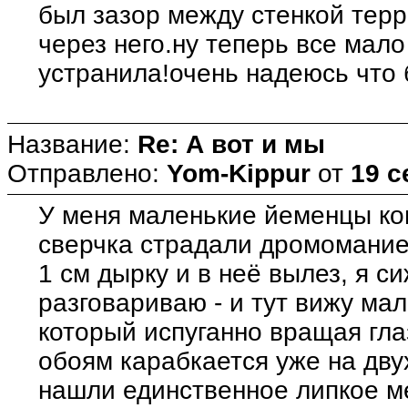
был зазор между стенкой тер
через него.ну теперь все мал
устранила!очень надеюсь что 
Название:
Re: А вот и мы
Отправлено:
Yom-Kippur
от
19 с
У меня маленькие йеменцы ко
сверчка страдали дромомание
1 см дырку и в неё вылез, я с
разговариваю - и тут вижу ма
который испуганно вращая гл
обоям карабкается уже на дву
нашли единственное липкое ме