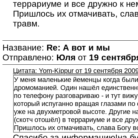
террариуме и все дружно к не
Пришлось их отмачивать, слав
травм.
Название:
Re: А вот и мы
Отправлено:
Юля
от
19 сентября
Цитата: Yom-Kippur от 19 сентября 2009
У меня маленькие йеменцы когда были
дромоманией. Один нашёл единственну
по телефону разговариваю - и тут виж
который испуганно вращая глазами по
уже на двухметровой высоте. Другие 
(скотч отошёл) в террариуме и все др
Пришлось их отмачивать, слава Богу в
Спасибо за информацию!на бу