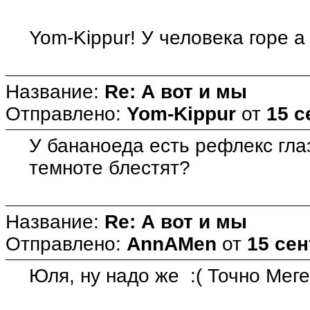
Yom-Kippur! У человека горе а 
Название:
Re: А вот и мы
Отправлено:
Yom-Kippur
от
15 с
У бананоеда есть рефлекс глаз
темноте блестят?
Название:
Re: А вот и мы
Отправлено:
AnnAMen
от
15 сен
Юля, ну надо же :( Точно Мег