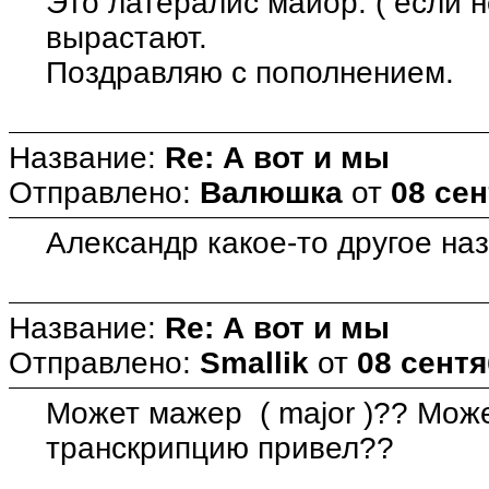
Это латералис майор. ( если 
вырастают.
Поздравляю с пополнением.
Название:
Re: А вот и мы
Отправлено:
Валюшка
от
08 сен
Александр какое-то другое наз
Название:
Re: А вот и мы
Отправлено:
Smallik
от
08 сентя
Может мажер ( major )?? Може
транскрипцию привел??
.