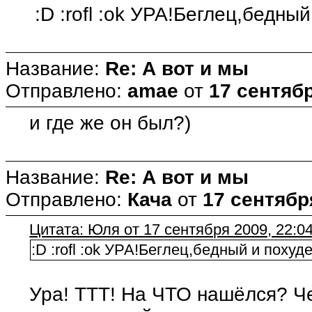
:D :rofl :ok УРА!Беглец,бедны
Название:
Re: А вот и мы
Отправлено:
amae
от
17 сентябр
и где же он был?)
Название:
Re: А вот и мы
Отправлено:
Кача
от
17 сентября
Цитата: Юля от 17 сентября 2009, 22:0
:D :rofl :ok УРА!Беглец,бедный и поху
Ура! ТТТ! На ЧТО нашёлся? Ч