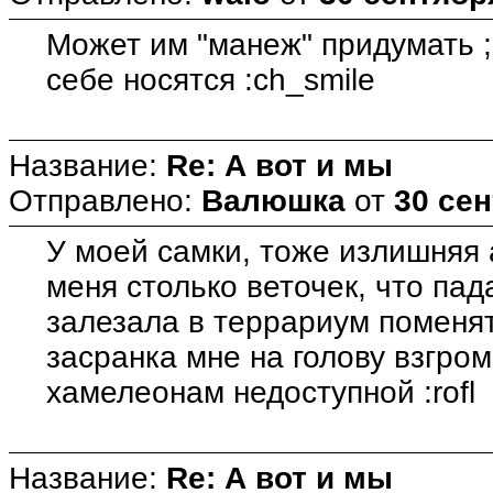
Может им "манеж" придумать ;
себе носятся :ch_smile
Название:
Re: А вот и мы
Отправлено:
Валюшка
от
30 сен
У моей самки, тоже излишняя 
меня столько веточек, что пад
залезала в террариум поменять
засранка мне на голову взгро
хамелеонам недоступной :rofl
Название:
Re: А вот и мы