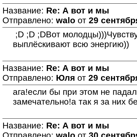
Название:
Re: А вот и мы
Отправлено:
walo
от
29 сентября
;D ;D ;DВот молодцы)))Чувству
выплёскивают всю энергию))
Название:
Re: А вот и мы
Отправлено:
Юля
от
29 сентября
ага!если бы при этом не пада
замечательно!а так я за них б
Название:
Re: А вот и мы
Отправлено:
walo
от
30 сентября