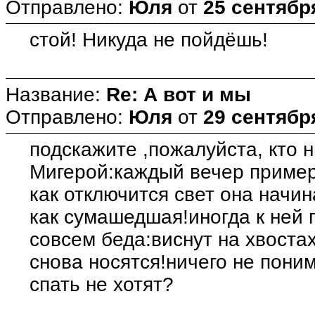
Отправлено:
Юля
от
25 сентября
стой! Никуда не пойдёшь!
Название:
Re: А вот и мы
Отправлено:
Юля
от
29 сентября
подскажите ,пожалуйста, кто н
Мигерой:каждый вечер примерн
как отключится свет она начи
как сумашедшая!иногда к ней 
совсем беда:виснут на хвоста
снова носятся!ничего не пони
спать не хотят?