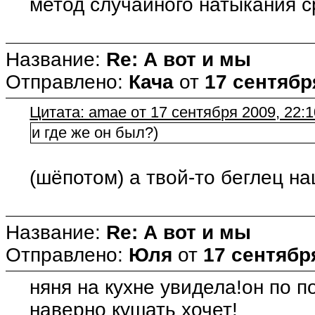
метод случайного натыкания 
Название:
Re: А вот и мы
Отправлено:
Кача
от
17 сентября
Цитата: amae от 17 сентября 2009, 22:1
и где же он был?)
(шёпотом) а твой-то беглец н
Название:
Re: А вот и мы
Отправлено:
Юля
от
17 сентября
няня на кухне увидела!он по п
наверно кушать хочет!