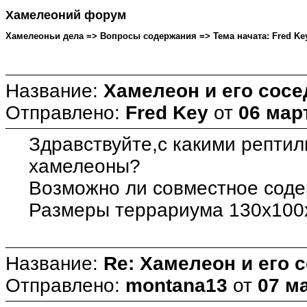
Хамелеоний форум
Хамелеоньи дела => Вопросы содержания => Тема начата: Fred Key 
Название:
Хамелеон и его сосе
Отправлено:
Fred Key
от
06 март
Здравствуйте,с какими репти
хамелеоны?
Возможно ли совместное соде
Размеры террариума 130х100
Название:
Re: Хамелеон и его 
Отправлено:
montana13
от
07 ма