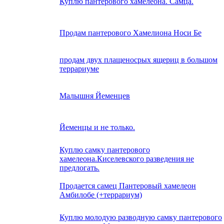
Куплю пантерового хамелеона. Самца.
Продам пантерового Хамелиона Носи Бе
продам двух плащеносрых ящериц в большом
террариуме
Малышня Йеменцев
Йеменцы и не только.
Куплю самку пантерового
хамелеона.Киселевского разведения не
предлогать.
Продается самец Пантеровый хамелеон
Амбилобе (+террариум)
Куплю молодую разводную самку пантерового