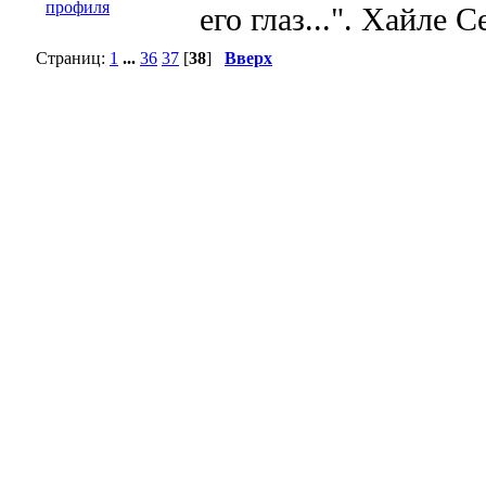
его глаз...". Хайле 
Страниц:
1
...
36
37
[
38
]
Вверх