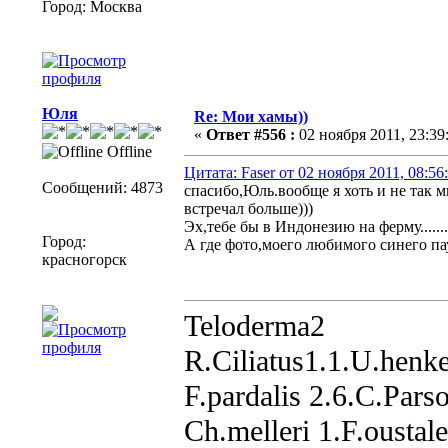
Город: Москва
Юля
Re: Мои хамы))
«
Ответ #556 :
02 ноября 2011, 23:39
Offline
Цитата: Faser от 02 ноября 2011, 08:56
Сообщений: 4873
спасибо,Юль.вообще я хоть и не так 
встречал больше)))
Эх,тебе бы в Индонезию на ферму.......
Город:
А где фото,моего любимого синего п
красногорск
Teloderma2
R.Ciliatus1.1.U.henke
F.pardalis 2.6.C.Parso
Ch.melleri 1.F.oustale