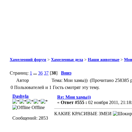
Хамелеоний форум
>
Хамелеоньи дела
>
Наши животные
>
Мои
Страниц:
1
...
36
37
[
38
]
Вниз
Автор
Тема: Мои хамы)) (Прочитано 258385 р
0 Пользователей и 1 Гость смотрят эту тему.
Dashyla
Re: Мои хамы))
«
Ответ #555 :
02 ноября 2011, 21:18
Offline
КАКИЕ КРАСИВЫЕ ЗМЕИ
Сообщений: 2853