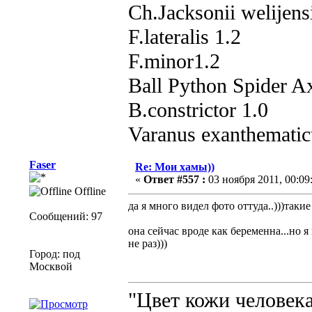
Ch.Jacksonii welijens
F.lateralis 1.2
F.minor1.2
Ball Python Spider Ax
B.constrictor 1.0
Varanus exanthematic
Faser
Re: Мои хамы))
«
Ответ #557 :
03 ноября 2011, 00:09
Offline
да я много видел фото оттуда..)))такие
Сообщений: 97
она сейчас вроде как беременна...но я
не раз)))
Город: под
Москвой
"Цвет кожи человека