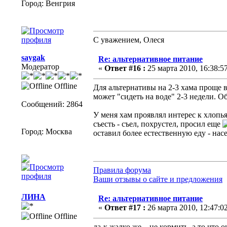
Город: Венгрия
С уважением, Олеся
saygak
Re: альтернативное питание
Модератор
«
Ответ #16 :
25 марта 2010, 16:38:57
Offline
Для альтернативы на 2-3 хама проще 
может "сидеть на воде" 2-3 недели. О
Сообщений: 2864
У меня хам проявлял интерес к хлопь
съесть - съел, похрустел, просил еще
Город: Москва
оставил более естественную еду - нас
Правила форума
Ваши отзывы о сайте и предложения
ЛИНА
Re: альтернативное питание
«
Ответ #17 :
26 марта 2010, 12:47:02
Offline
да-к жалко же....не кормить. а то что