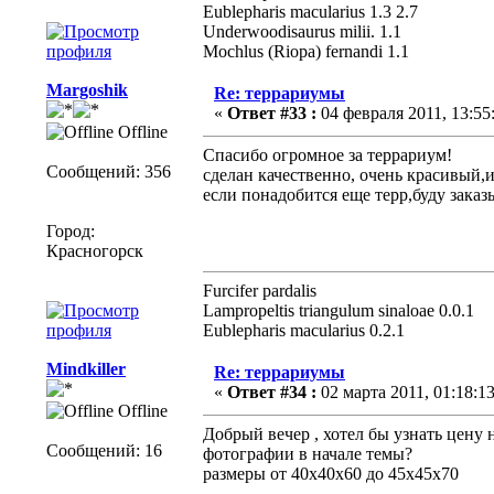
Eublepharis macularius 1.3 2.7
Underwoodisaurus milii. 1.1
Mochlus (Riopa) fernandi 1.1
Margoshik
Re: террариумы
«
Ответ #33 :
04 февраля 2011, 13:55
Offline
Спасибо огромное за террариум!
Сообщений: 356
сделан качественно, очень красивый,и
если понадобится еще терр,буду заказы
Город:
Красногорск
Furcifer pardalis
Lampropeltis triangulum sinaloae 0.0.1
Eublepharis macularius 0.2.1
Mindkiller
Re: террариумы
«
Ответ #34 :
02 марта 2011, 01:18:13
Offline
Добрый вечер , хотел бы узнать цену 
Сообщений: 16
фотографии в начале темы?
размеры от 40х40х60 до 45х45х70