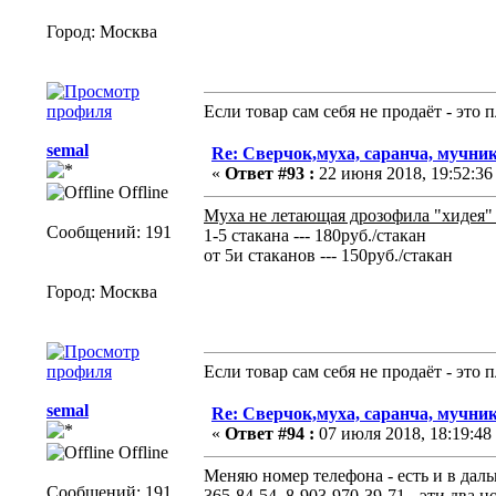
Город: Москва
Если товар сам себя не продаёт - это
semal
Re: Сверчок,муха, саранча, мучник
«
Ответ #93 :
22 июня 2018, 19:52:36
Offline
Муха не летающая дрозофила "хидея" (
Сообщений: 191
1-5 стакана --- 180руб./стакан
от 5и стаканов --- 150руб./стакан
Город: Москва
Если товар сам себя не продаёт - это
semal
Re: Сверчок,муха, саранча, мучник
«
Ответ #94 :
07 июля 2018, 18:19:48
Offline
Меняю номер телефона - есть и в да
Сообщений: 191
365-84-54, 8-903-970-39-71 - эти два н