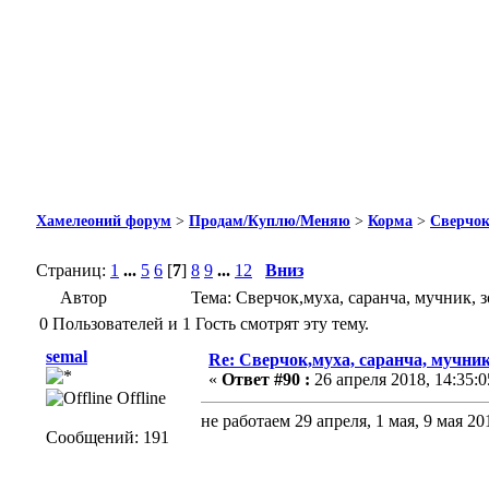
Хамелеоний форум
>
Продам/Куплю/Меняю
>
Корма
>
Сверчок
Страниц:
1
...
5
6
[
7
]
8
9
...
12
Вниз
Автор
Тема: Сверчок,муха, саранча, мучник, 
0 Пользователей и 1 Гость смотрят эту тему.
semal
Re: Сверчок,муха, саранча, мучник
«
Ответ #90 :
26 апреля 2018, 14:35:0
Offline
не работаем 29 апреля, 1 мая, 9 мая 20
Сообщений: 191