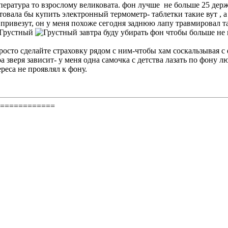
мпература то взрослому великовата. фон лучше не больше 25 держа
овала бы купить электронный термометр- таблетки такие вут , а
 привезут, он у меня похоже сегодня заднюю лапу травмировал т
завтра буду убирать фон чтобы больше не 
росто сделайте страховку рядом с ним-чтобы хам соскальзывая с 
ра зверя зависит- у меня одна самочка с детства лазать по фону лю
реса не проявлял к фону.
============