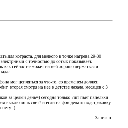
ть,для котраста. для мелкого в точке нагрева 29-30
 электрнный с точностью до сотых показывает.
ак как сейчас не может на ней хорошо держаться и
падал
фона мог цепляться за что-то. со временем должен
бит, вторая смотря на нее в детстве лазала, месяцев с 3
рчков за целый день=) сегодня только 7шт пьет папельки
чем выключишь свет? и если на фон делать подстраховку
я нету=)
Записан