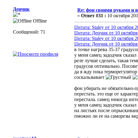
Денчик
Re: фон своими руками и в
«
Ответ #31 :
10 октября 201
Offline
Цитата: Staley от 10 октября 2
Сообщений: 71
Цитата: Денчик от 10 октября 
Цитата: Staley от 10 октября 2
Цитата: Денчик от 10 октября 
в точке нагрева 35-37 градус
у меня самец задодчик сказал 
реле лучше сделать, такая те
градусов оптимально. Посовет
да я жду пока терморегулятор
соскальзывает
фон убирать не обязательно-п
перестать. это еще от характе
перестала. самец никогда инте
у меня самец задодчик сказал 
на листьях после опрыскиван
пможно ли ее на саморезы вкр