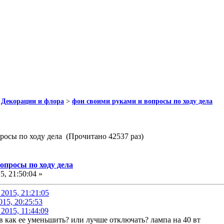
>
Декорации и флора
>
фон своими руками и вопросы по ходу дела
росы по ходу дела (Прочитано 42537 раз)
опросы по ходу дела
5, 21:50:04 »
2015, 21:21:05
015, 20:25:53
2015, 11:44:09
ов как ее уменьшить? или лучше отключать? лампа на 40 вт