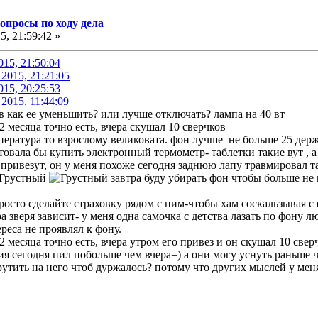
опросы по ходу дела
5, 21:59:42 »
015, 21:50:04
2015, 21:21:05
015, 20:25:53
2015, 11:44:09
ов как ее уменьшить? или лучше отключать? лампа на 40 вт
2 месяца точно есть, вчера скушал 10 сверчков
мпература то взрослому великовата. фон лучше не больше 25 держа
овала бы купить электронный термометр- таблетки такие вут , а
 привезут, он у меня похоже сегодня заднюю лапу травмировал т
завтра буду убирать фон чтобы больше не 
росто сделайте страховку рядом с ним-чтобы хам соскальзывая с 
ра зверя зависит- у меня одна самочка с детства лазать по фону лю
реса не проявлял к фону.
2 месяца точно есть, вчера утром его привез и он скушал 10 све
ия сегодня пил побольше чем вчера=) а они могу уснуть раньше 
утить на него чтоб дуржалось? потому что других мыслей у мен