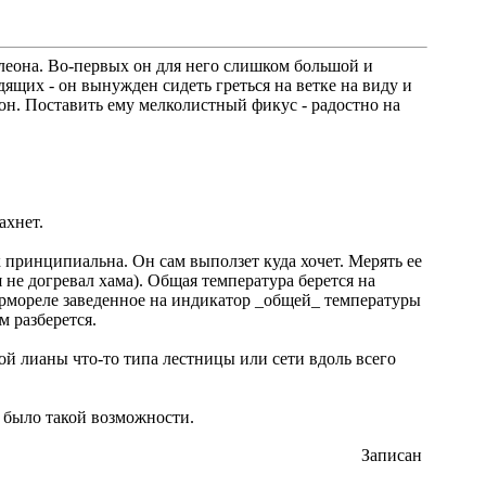
елеона. Во-первых он для него слишком большой и
щих - он вынужден сидеть греться на ветке на виду и
фон. Поставить ему мелколистный фикус - радостно на
ахнет.
к принципиальна. Он сам выползет куда хочет. Мерять ее
мя не догревал хама). Общая температура берется на
термореле заведенное на индикатор _общей_ температуры
м разберется.
ой лианы что-то типа лестницы или сети вдоль всего
е было такой возможности.
Записан