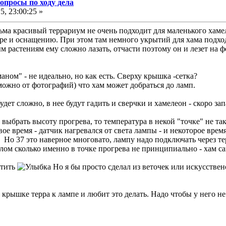
опросы по ходу дела
5, 23:00:25 »
сьма красивый террариум не очень подходит для маленького хам
е и оснащению. При этом там немного укрытий для хама подходя
ым растениям ему сложно лазать, отчасти поэтому он и лезет на 
ном" - не идеально, но как есть. Сверху крышка -сетка?
можно от фотографий) что хам может добраться до ламп.
удет сложно, в нее будут гадить и сверчки и хамелеон - скоро зап
 выбрать высоту прогрева, то температура в некой "точке" не та
свое время - датчик нагревался от света лампы - и некоторое вре
. Но 37 это наверное многовато, лампу надо подключать через 
целом сколько именно в точке прогрева не принципиально - хам са
утить
Но я бы просто сделал из веточек или искусствен
 крышке терра к лампе и любит это делать. Надо чтобы у него н