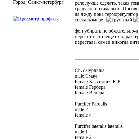
Город: Санкт-петербург
реле лучше сделать, такая те
градусов оптимально. Посовет
да я жду пока терморегулятор
соскальзывает
фон убирать не обязательно-п
перестать. это еще от характе
перестала. самец никогда инте
=======================
Ch. calyptratus
male Смауг
female Кассиопея RIP
female Гербера
female Венера
Furcifer Pardalis
male 2
female 4
Furcifer lateralis lateralis
male 1
female 2