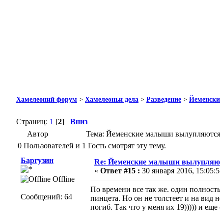
Хамелеоний форум
>
Хамелеоньи дела
>
Разведение
>
Йеменски
Страниц:
1
[
2
]
Вниз
Автор
Тема: Йеменские малыши вылупляются, 
0 Пользователей и 1 Гость смотрят эту тему.
Баргузин
Re: Йеменские малыши вылупляютс
«
Ответ #15 :
30 января 2016, 15:05:5
Offline
По времени все так же. один полност
Сообщений: 64
пинцета. Но он не толстеет и на вид 
погиб. Так что у меня их 19))))) и ещ