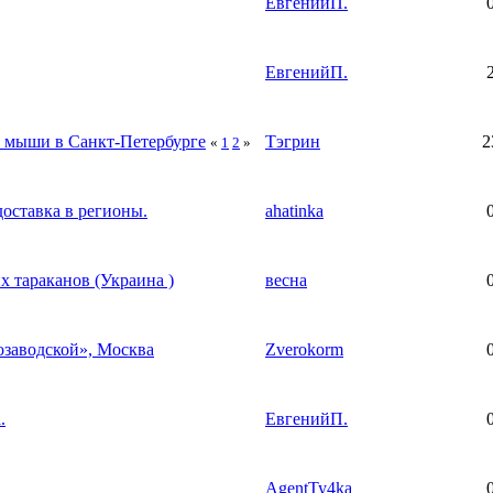
ЕвгенийП.
ЕвгенийП.
ы, мыши в Санкт-Петербурге
Тэгрин
2
«
1
2
»
оставка в регионы.
ahatinka
х тараканов (Украина )
весна
заводской», Москва
Zverokorm
.
ЕвгенийП.
AgentTy4ka