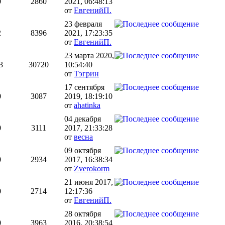
0
2860
2021, 06:48:13
от
ЕвгенийП.
23 февраля
2
8396
2021, 17:23:35
от
ЕвгенийП.
23 марта 2020,
3
30720
10:54:40
от
Тэгрин
17 сентября
0
3087
2019, 18:19:10
от
ahatinka
04 декабря
0
3111
2017, 21:33:28
от
весна
09 октября
0
2934
2017, 16:38:34
от
Zverokorm
21 июня 2017,
0
2714
12:17:36
от
ЕвгенийП.
28 октября
0
3963
2016, 20:38:54