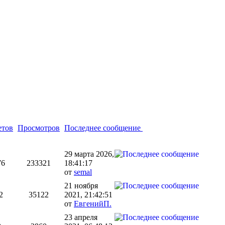
етов
Просмотров
Последнее сообщение
29 марта 2026,
76
233321
18:41:17
от
semal
21 ноября
2
35122
2021, 21:42:51
от
ЕвгенийП.
23 апреля