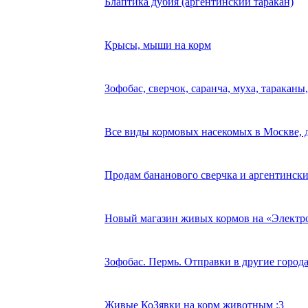
Блаптика дубия (аргентинский таракан)
Крысы, мыши на корм
Зофобас, сверчок, саранча, муха, таракан
Все виды кормовых насекомых в Москве, д
Продам бананового сверчка и аргентински
Новый магазин живых кормов на «Электро
Зофобас. Пермь. Отправки в другие города
Живые КоЗявки на корм животным :3