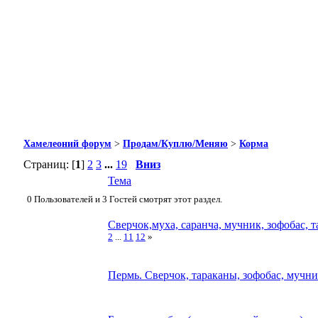
Хамелеоний форум
>
Продам/Куплю/Меняю
>
Корма
Страниц: [
1
]
2
3
...
19
Вниз
Тема
0 Пользователей и 3 Гостей смотрят этот раздел.
Сверчок,муха, саранча, мучник, зофобас, т
2
...
11
12
»
Пермь. Сверчок, тараканы, зофобас, мучн