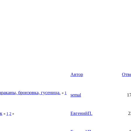
Автор
Отв
араканы, бронзовка, гусеница.
«
1
semal
1
ик
ЕвгенийП.
2
«
1
2
»