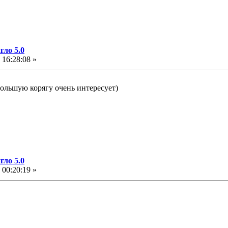
ло 5.0
 16:28:08 »
ольшую корягу очень интересует)
ло 5.0
 00:20:19 »