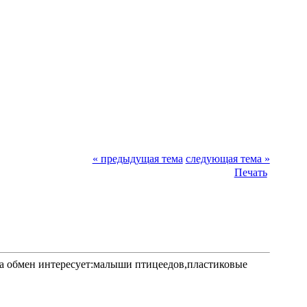
« предыдущая тема
следующая тема »
Печать
!На обмен интересует:малыши птицеедов,пластиковые