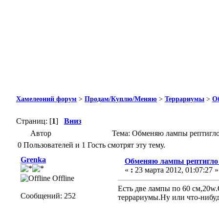
Хамелеоний форум
>
Продам/Куплю/Меняю
>
Террариумы
>
О
Страниц: [
1
]
Вниз
Автор
Тема: Обменяю лампы рептигло 
0 Пользователей и 1 Гость смотрят эту тему.
Grenka
Обменяю лампы рептигло 
«
:
23 марта 2012, 01:07:27 »
Offline
Есть две лампы по 60 см,20w
Сообщений: 252
террариумы.Ну или что-нибу