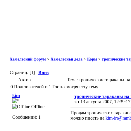
Хамелеоний форум
>
Хамелеоньи дела
>
Корм
>
тропические т
Страниц: [
1
]
Вниз
Автор
Тема: тропические тараканы на
0 Пользователей и 1 Гость смотрят эту тему.
kim
тропические тараканы на
«
:
13 августа 2007, 12:39:17
Offline
Продам тропических таракано
Сообщений: 1
можно писать на
kim-irr@ramb