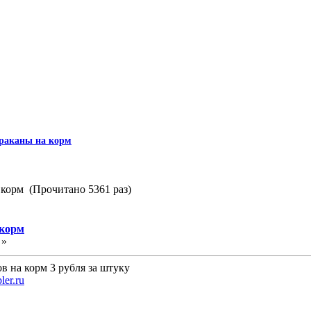
араканы на корм
 корм (Прочитано 5361 раз)
 корм
 »
в на корм 3 рубля за штуку
ler.ru