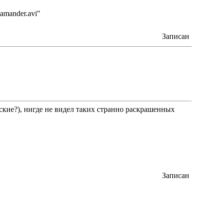
amander.avi"
Записан
кие?), нигде не видел таких странно раскрашенных
Записан