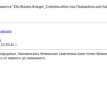
вается "Die.Bunten.Krieger_Geheimwaffen.von.Chamaeleon.und.Sal
ложения
е
22:26:42 »
порадовал. Запомнились йеменские хамелеоны (они точно йеменс
ь от черного до лимонного.