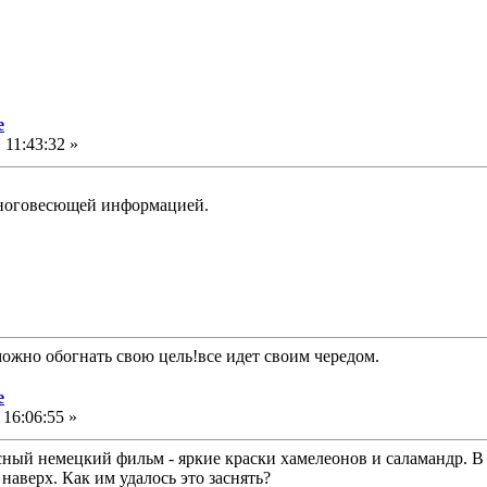
е
 11:43:32 »
многовесющей информацией.
можно обогнать свою цель!все идет своим чередом.
е
16:06:55 »
ный немецкий фильм - яркие краски хамелеонов и саламандр. В
наверх. Как им удалось это заснять?