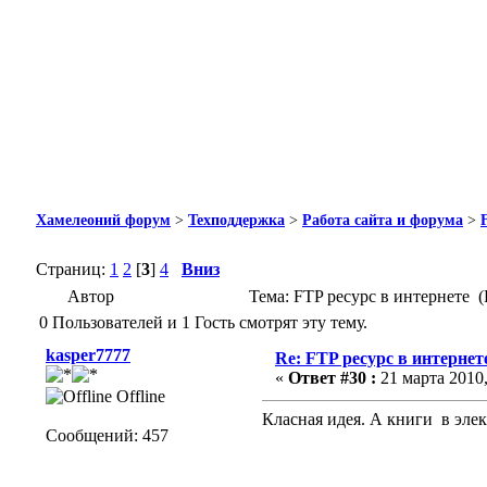
Хамелеоний форум
>
Техподдержка
>
Работа сайта и форума
>
Страниц:
1
2
[
3
]
4
Вниз
Автор
Тема: FTP ресурс в интернете 
0 Пользователей и 1 Гость смотрят эту тему.
kasper7777
Re: FTP ресурс в интернет
«
Ответ #30 :
21 марта 2010,
Offline
Класная идея. А книги в эле
Сообщений: 457