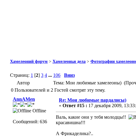
Хамелеоний форум
>
Хамелеоньи дела
>
Фотографии хамелеон
Страниц:
1
[
2
]
3
4
...
106
Вниз
Автор
Тема: Мои любимые хамелеоны) (Прочи
0 Пользователей и 2 Гостей смотрят эту тему.
AnnAMen
Re: Мои любимые пардалисы)
«
Ответ #15 :
17 декабря 2009, 13:33:
Offline
Валь, какие они у тебя молодцы!!
Сообщений: 636
красавишна!!!
А Фрикаделика?..