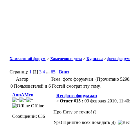
Хамелеоний форум
>
Хамелеоньи дела
>
Курилка
>
фото форум
Страниц:
1
[
2
]
3
4
...
65
Вниз
Автор
Тема: фото форумчан (Прочитано 52983
0 Пользователей и 6 Гостей смотрят эту тему.
AnnAMen
Re: фото форумчан
«
Ответ #15 :
09 февраля 2010, 11:40
Offline
Про Ялту эт точно! ((
Сообщений: 636
Ура! Приятно всех повидать )))