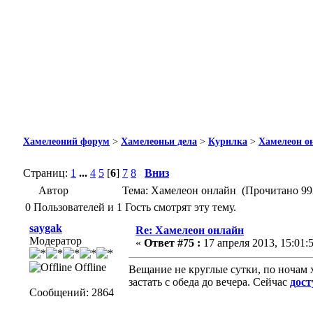
Хамелеоний форум
>
Хамелеоньи дела
>
Курилка
>
Хамелеон о
Страниц:
1
...
4
5
[
6
]
7
8
Вниз
Автор
Тема: Хамелеон онлайн (Прочитано 993
0 Пользователей и 1 Гость смотрят эту тему.
saygak
Re: Хамелеон онлайн
Модератор
«
Ответ #75 :
17 апреля 2013, 15:01:5
Offline
Вещание не круглые сутки, по ночам х
застать с обеда до вечера. Сейчас
дост
Сообщений: 2864