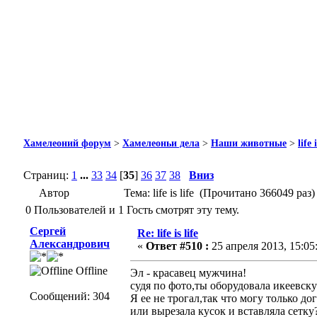
Хамелеоний форум
>
Хамелеоньи дела
>
Наши животные
>
life 
Страниц:
1
...
33
34
[
35
]
36
37
38
Вниз
Автор
Тема: life is life (Прочитано 366049 раз)
0 Пользователей и 1 Гость смотрят эту тему.
Сергей
Re: life is life
Александрович
«
Ответ #510 :
25 апреля 2013, 15:05
Offline
Эл - красавец мужчина!
судя по фото,ты оборудовала икеевск
Сообщений: 304
Я ее не трогал,так что могу только д
или вырезала кусок и вставляла сетку