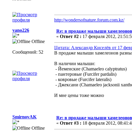
http://wondersofnature.forum.com.kz/
vano226
Re: в продаже малыши хамелеонов
«
Ответ #2 :
17 февраля 2012, 21:51:5
Offline
Цитата: Александр Киселёв от 17 февр
Сообщений: 52
В продаже малыши хамелеонов разн
В наличии малыши:
- Йеменские (Chamaeleo calyptratus)
- пантеровые (Furcifer pardalis)
- ковровые (Furcifer lateralis)
- Джексани (Chamaeleo jacksonii xanth
И мне цены тоже можно
SmirnovAK
Re: в продаже малыши хамелеонов
«
Ответ #3 :
18 февраля 2012, 08:41:4
Offline