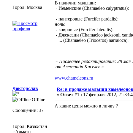
В наличии малыши:
Город: Москва
- Йеменские (Chamaeleo calyptratus):
- пантеровые (Furcifer pardalis):
ночь:
- ковровые (Furcifer lateralis):
- Джексани (Chamaeleo jacksonii xantho
- ... (Chamaeleo (Trioceros) narraioca):
«
Последнее редактирование: 28 мая 2
от Александр Киселёв
»
www.chameleons.ru
Докторслав
Re: в продаже малыши хамелеонов
«
Ответ #1 :
17 февраля 2012, 21:33:4
Offline
А какие цены можно в личку ?
Сообщений: 37
Город: Казахстан
г.Алматы