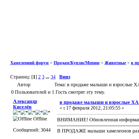
Хамелеоний форум
>
Продам/Куплю/Меняю
>
Животные
>
в п
Страниц: [
1
]
2
3
...
34
Вниз
Автор
Тема: в продаже малыши и взрослые 
0 Пользователей и 1 Гость смотрят эту тему.
Александр
в продаже малыши и взрослые 
Киселёв
«
:
17 февраля 2012, 21:05:55 »
Offline
ВНИМАНИЕ! Обновленная информаци
----------------------------------------------------
Сообщений: 3044
В ПРОДАЖЕ малыши хамелеонов ра