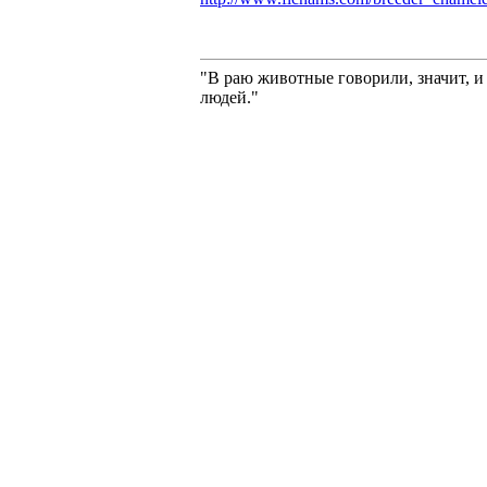
"В раю животные говорили, значит, и
людей."