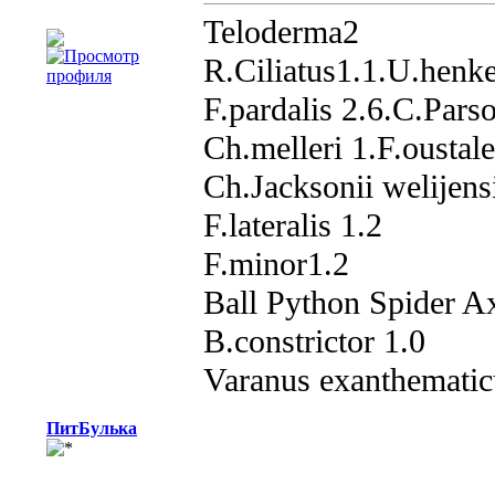
Teloderma2
R.Ciliatus1.1.U.henke
F.pardalis 2.6.C.Parso
Ch.melleri 1.F.oustale
Ch.Jacksonii welijens
F.lateralis 1.2
F.minor1.2
Ball Python Spider Ax
B.constrictor 1.0
Varanus exanthematic
ПитБулька