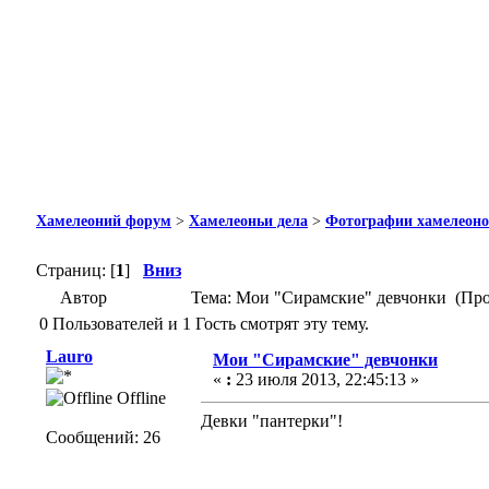
Хамелеоний форум
>
Хамелеоньи дела
>
Фотографии хамелеон
Страниц: [
1
]
Вниз
Автор
Тема: Мои "Сирамские" девчонки (Про
0 Пользователей и 1 Гость смотрят эту тему.
Lauro
Мои "Сирамские" девчонки
«
:
23 июля 2013, 22:45:13 »
Offline
Девки "пантерки"!
Сообщений: 26