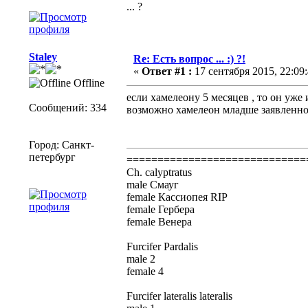
... ?
Staley
Re: Есть вопрос ... :) ?!
«
Ответ #1 :
17 сентября 2015, 22:09:
Offline
если хамелеону 5 месяцев , то он уже
Сообщений: 334
возможно хамелеон младше заявленно
Город: Санкт-
петербург
=============================
Ch. calyptratus
male Смауг
female Кассиопея RIP
female Гербера
female Венера
Furcifer Pardalis
male 2
female 4
Furcifer lateralis lateralis