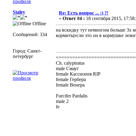
Staley
Re: Есть вопрос ... :) ?!
«
Ответ #4 :
18 сентября 2015, 17:58:
Offline
на вскидку тут немногим больше 3х м
Сообщений: 334
кормить(если это он в кормушке лежит
Город: Санкт-
петербург
=============================
Ch. calyptratus
male Смауг
female Кассиопея RIP
female Гербера
female Венера
Furcifer Pardalis
male 2
fe