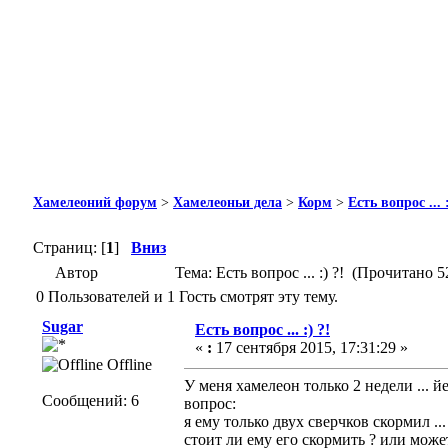
Хамелеоний форум
>
Хамелеоньи дела
>
Корм
>
Есть вопрос ... :
Страниц: [
1
]
Вниз
Автор
Тема: Есть вопрос ... :) ?! (Прочитано 5
0 Пользователей и 1 Гость смотрят эту тему.
Sugar
Есть вопрос ... :) ?!
«
:
17 сентября 2015, 17:31:29 »
Offline
У меня хамелеон только 2 недели ... й
Сообщений: 6
вопрос:
я ему только двух сверчков скормил ..
стоит ли ему его скормить ? или може