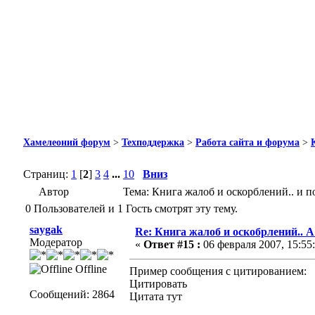
Хамелеоний форум
>
Техподдержка
>
Работа сайта и форума
>
Страниц:
1
[
2
]
3
4
...
10
Вниз
Автор
Тема: Книга жалоб и оскорблений.. и 
0 Пользователей и 1 Гость смотрят эту тему.
saygak
Re: Книга жалоб и оскобрлений.. 
Модератор
«
Ответ #15 :
06 февраля 2007, 15:55:
Offline
Пример сообщения с цитированием:
Цитировать
Сообщений: 2864
Цитата тут