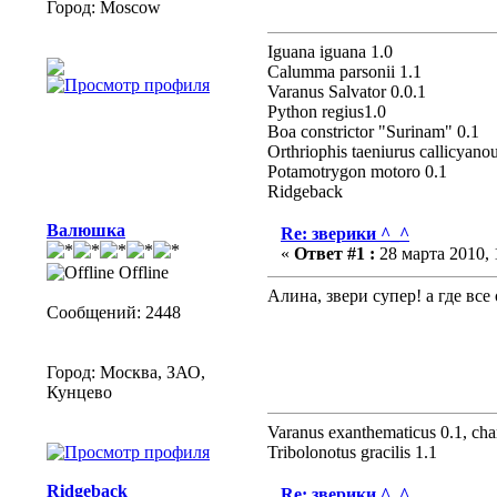
Город: Moscow
Iguana iguana 1.0
Calumma parsonii 1.1
Varanus Salvator 0.0.1
Python regius1.0
Boa constrictor "Surinam" 0.1
Оrthriophis taeniurus callicyano
Potamotrygon motoro 0.1
Ridgeback
Валюшка
Re: зверики ^_^
«
Ответ #1 :
28 марта 2010, 
Offline
Алина, звери супер! а где вс
Сообщений: 2448
Город: Москва, ЗАО,
Кунцево
Varanus exanthematicus 0.1, cha
Tribolonotus gracilis 1.1
Ridgeback
Re: зверики ^_^