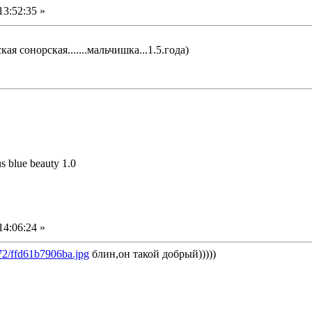
13:52:35 »
ская сонорская.......мальчишка...1.5.года)
us blue beauty 1.0
14:06:24 »
/72/ffd61b7906ba.jpg
блин,он такой добрый)))))