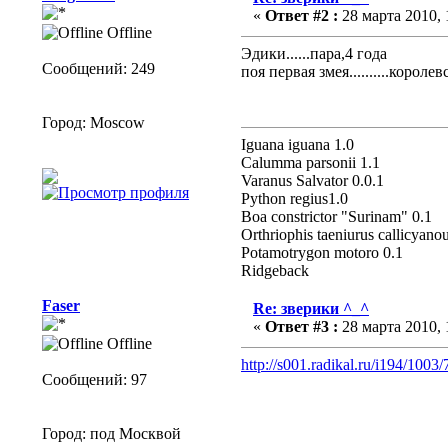
«
Ответ #2 :
28 марта 2010, 
Offline
Эдики......пара,4 года
Сообщений: 249
поя первая змея..........королев
Город: Moscow
Iguana iguana 1.0
Calumma parsonii 1.1
Varanus Salvator 0.0.1
Python regius1.0
Boa constrictor "Surinam" 0.1
Оrthriophis taeniurus callicyano
Potamotrygon motoro 0.1
Ridgeback
Faser
Re: зверики ^_^
«
Ответ #3 :
28 марта 2010, 
Offline
http://s001.radikal.ru/i194/1003
Сообщений: 97
Город: под Москвой