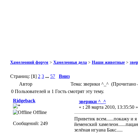
Хамелеоний форум
>
Хамелеоньи дела
>
Наши животные
>
зве
Страниц: [
1
]
2
3
...
57
Вниз
Автор
Тема: зверики ^_^ (Прочитано 
0 Пользователей и 1 Гость смотрят эту тему.
Ridgeback
зверики ^_^
«
:
28 марта 2010, 13:35:50 »
Offline
Приветик всем......покажу и я 
Сообщений: 249
йеменский хамелеон......пацан.1
зелёная игуана Бакс.....