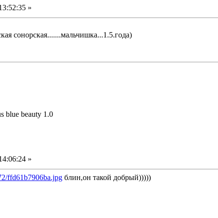
13:52:35 »
ская сонорская.......мальчишка...1.5.года)
us blue beauty 1.0
14:06:24 »
/72/ffd61b7906ba.jpg
блин,он такой добрый)))))