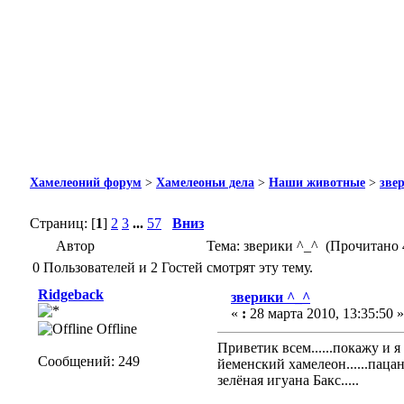
Хамелеоний форум
>
Хамелеоньи дела
>
Наши животные
>
зве
Страниц: [
1
]
2
3
...
57
Вниз
Автор
Тема: зверики ^_^ (Прочитано 
0 Пользователей и 2 Гостей смотрят эту тему.
Ridgeback
зверики ^_^
«
:
28 марта 2010, 13:35:50 »
Offline
Приветик всем......покажу и я 
Сообщений: 249
йеменский хамелеон......пацан.1
зелёная игуана Бакс.....