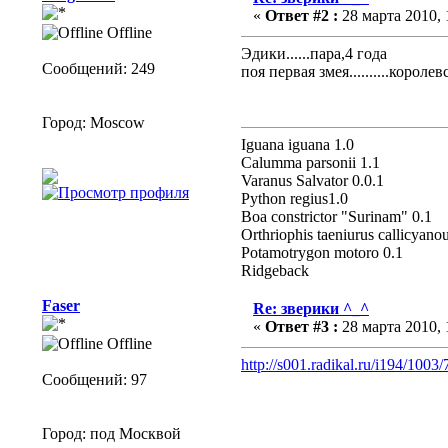
«
Ответ #2 :
28 марта 2010, 
Offline
Эдики......пара,4 года
Сообщений: 249
поя первая змея..........королев
Город: Moscow
Iguana iguana 1.0
Calumma parsonii 1.1
Varanus Salvator 0.0.1
Python regius1.0
Boa constrictor "Surinam" 0.1
Оrthriophis taeniurus callicyano
Potamotrygon motoro 0.1
Ridgeback
Faser
Re: зверики ^_^
«
Ответ #3 :
28 марта 2010, 
Offline
http://s001.radikal.ru/i194/1003
Сообщений: 97
Город: под Москвой