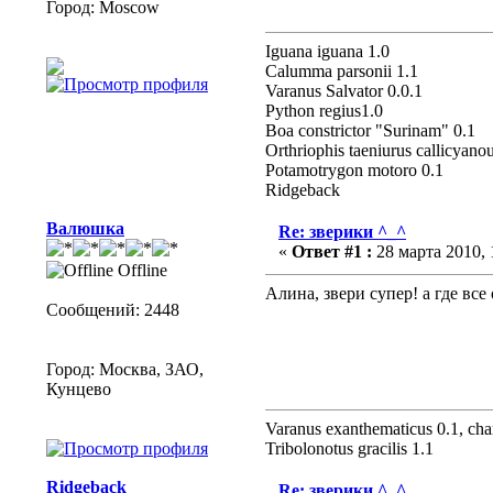
Город: Moscow
Iguana iguana 1.0
Calumma parsonii 1.1
Varanus Salvator 0.0.1
Python regius1.0
Boa constrictor "Surinam" 0.1
Оrthriophis taeniurus callicyano
Potamotrygon motoro 0.1
Ridgeback
Валюшка
Re: зверики ^_^
«
Ответ #1 :
28 марта 2010, 
Offline
Алина, звери супер! а где вс
Сообщений: 2448
Город: Москва, ЗАО,
Кунцево
Varanus exanthematicus 0.1, cha
Tribolonotus gracilis 1.1
Ridgeback
Re: зверики ^_^