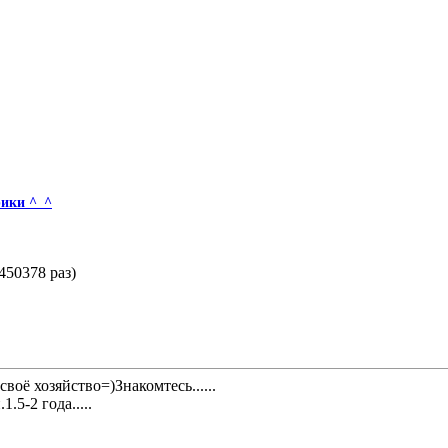
рики ^_^
450378 раз)
своё хозяйство=)Знакомтесь......
.5-2 года.....