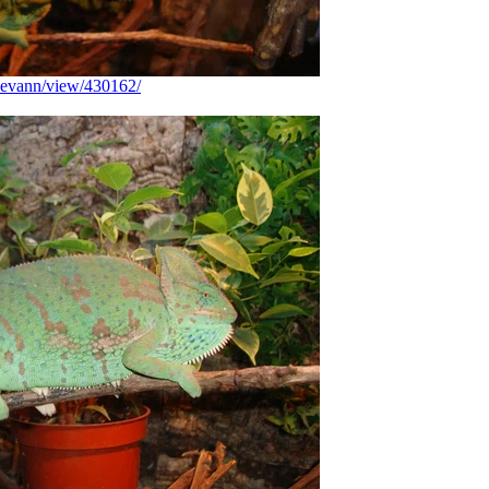
reevann/view/430162/