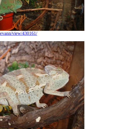
reevann/view/430161/