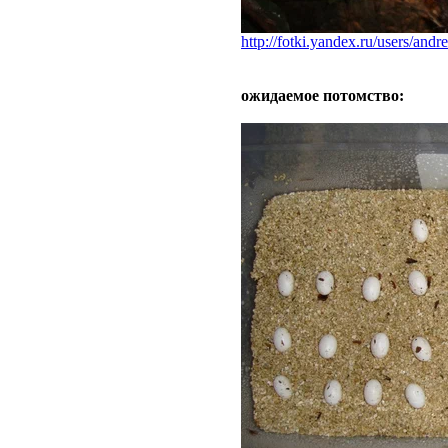
http://fotki.yandex.ru/users/and
ожидаемое потомство: