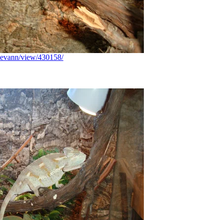
reevann/view/430158/