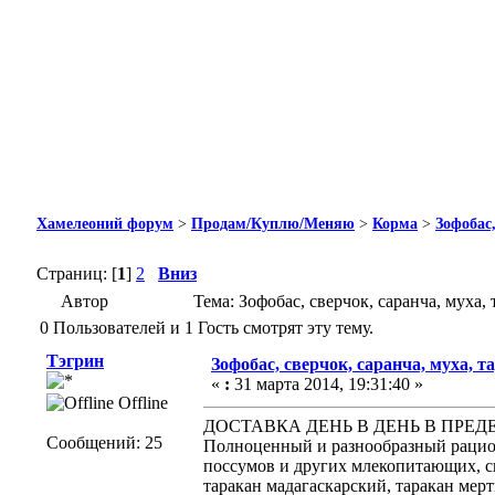
Хамелеоний форум
>
Продам/Куплю/Меняю
>
Корма
>
Зофобас
Страниц: [
1
]
2
Вниз
Автор
Тема: Зофобас, сверчок, саранча, муха
0 Пользователей и 1 Гость смотрят эту тему.
Тэгрин
Зофобас, сверчок, саранча, муха,
«
:
31 марта 2014, 19:31:40 »
Offline
ДОСТАВКА ДЕНЬ В ДЕНЬ В ПРЕДЕ
Сообщений: 25
Полноценный и разнообразный рацион
поссумов и других млекопитающих, св
таракан мадагаскарский, таракан мер