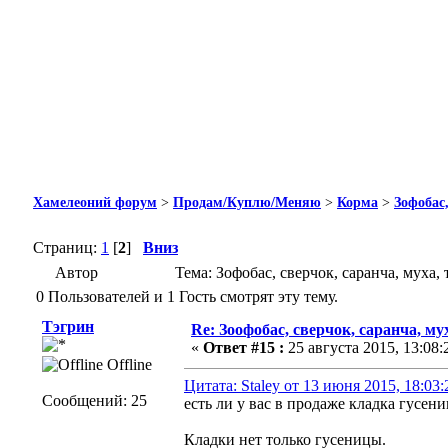
Хамелеоний форум
>
Продам/Куплю/Меняю
>
Корма
>
Зофобас
Страниц:
1
[
2
]
Вниз
Автор
Тема: Зофобас, сверчок, саранча, муха
0 Пользователей и 1 Гость смотрят эту тему.
Тэгрин
Re: Зоофобас, сверчок, саранча, 
«
Ответ #15 :
25 августа 2015, 13:08:
Offline
Цитата: Staley от 13 июня 2015, 18:03:
Сообщений: 25
есть ли у вас в продаже кладка гусен
Кладки нет только гусеницы.