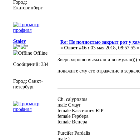
Город:
Екатеринбург
Staley
Re: Не полностью закрыт рот у ха
«
Ответ #16 :
03 мая 2018, 08:57:55 »
Offline
Зверь хорошо вымахал и возмужал))) 
Сообщений: 334
покажите ему его отражение в зеркал
Город: Санкт-
петербург
=============================
Ch. calyptratus
male Смауг
female Кассиопея RIP
female Гербера
female Венера
Furcifer Pardalis
male 2