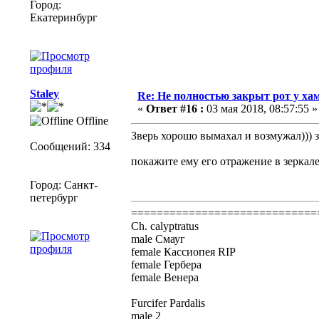
Город:
Екатеринбург
Staley
Re: Не полностью закрыт рот у ха
«
Ответ #16 :
03 мая 2018, 08:57:55 »
Offline
Зверь хорошо вымахал и возмужал))) 
Сообщений: 334
покажите ему его отражение в зеркал
Город: Санкт-
петербург
=============================
Ch. calyptratus
male Смауг
female Кассиопея RIP
female Гербера
female Венера
Furcifer Pardalis
male 2