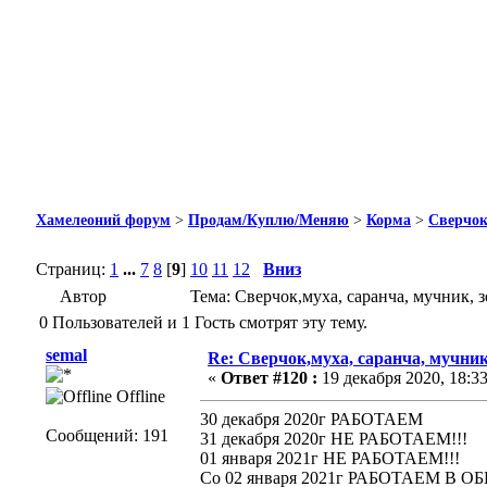
Хамелеоний форум
>
Продам/Куплю/Меняю
>
Корма
>
Сверчок
Страниц:
1
...
7
8
[
9
]
10
11
12
Вниз
Автор
Тема: Сверчок,муха, саранча, мучник, 
0 Пользователей и 1 Гость смотрят эту тему.
semal
Re: Сверчок,муха, саранча, мучник
«
Ответ #120 :
19 декабря 2020, 18:33
Offline
30 декабря 2020г РАБОТАЕМ
Сообщений: 191
31 декабря 2020г НЕ РАБОТАЕМ!!!
01 января 2021г НЕ РАБОТАЕМ!!!
Со 02 января 2021г РАБОТАЕМ В