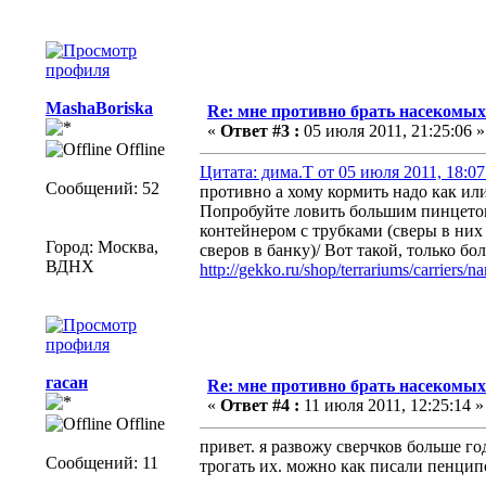
MashaBoriska
Re: мне противно брать насекомых 
«
Ответ #3 :
05 июля 2011, 21:25:06 »
Offline
Цитата: дима.Т от 05 июля 2011, 18:07
Сообщений: 52
противно а хому кормить надо как или
Попробуйте ловить большим пинцетом
контейнером с трубками (сверы в них
Город: Москва,
сверов в банку)/ Вот такой, только бо
ВДНХ
http://gekko.ru/shop/terrariums/carriers
гасан
Re: мне противно брать насекомых 
«
Ответ #4 :
11 июля 2011, 12:25:14 »
Offline
привет. я развожу сверчков больше год
Сообщений: 11
трогать их. можно как писали пенцип