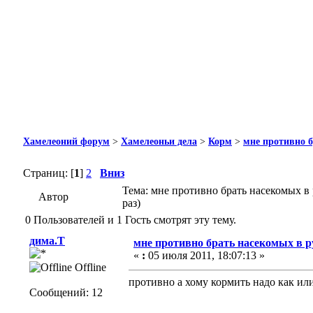
Хамелеоний форум
>
Хамелеоньи дела
>
Корм
>
мне противно б
Страниц: [
1
]
2
Вниз
Тема: мне противно брать насекомых в
Автор
раз)
0 Пользователей и 1 Гость смотрят эту тему.
дима.Т
мне противно брать насекомых в р
«
:
05 июля 2011, 18:07:13 »
Offline
противно а хому кормить надо как или
Сообщений: 12