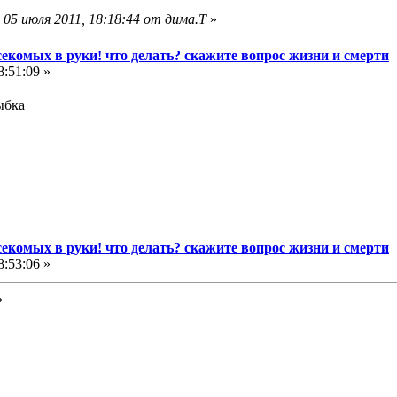
05 июля 2011, 18:18:44 от дима.Т
»
секомых в руки! что делать? скажите вопрос жизни и смерти
:51:09 »
секомых в руки! что делать? скажите вопрос жизни и смерти
:53:06 »
ь