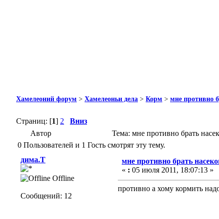
Хамелеоний форум
>
Хамелеоньи дела
>
Корм
>
мне противно б
Страниц: [
1
]
2
Вниз
Автор
Тема: мне противно брать насе
0 Пользователей и 1 Гость смотрят эту тему.
дима.Т
мне противно брать насеко
«
:
05 июля 2011, 18:07:13 »
Offline
противно а хому кормить надо
Сообщений: 12