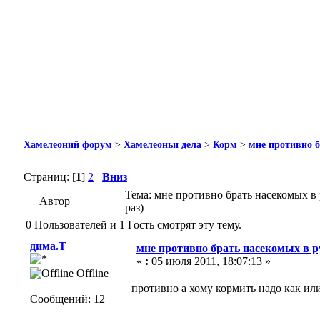
Хамелеоний форум
>
Хамелеоньи дела
>
Корм
>
мне противно б
Страниц: [
1
]
2
Вниз
Тема: мне противно брать насекомых в
Автор
раз)
0 Пользователей и 1 Гость смотрят эту тему.
дима.Т
мне противно брать насекомых в р
«
:
05 июля 2011, 18:07:13 »
Offline
противно а хому кормить надо как или
Сообщений: 12