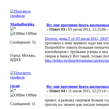
MashaBoriska
Re: мне противно брать насекомых 
«
Ответ #3 :
05 июля 2011, 21:25:06 »
Offline
Цитата: дима.Т от 05 июля 2011, 18:07
Сообщений: 52
противно а хому кормить надо как или
Попробуйте ловить большим пинцетом
контейнером с трубками (сверы в них
Город: Москва,
сверов в банку)/ Вот такой, только бо
ВДНХ
http://gekko.ru/shop/terrariums/carriers
гасан
Re: мне противно брать насекомых 
«
Ответ #4 :
11 июля 2011, 12:25:14 »
Offline
привет. я развожу сверчков больше год
Сообщений: 11
трогать их. можно как писали пенцип