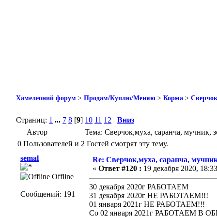
Хамелеоний форум
>
Продам/Куплю/Меняю
>
Корма
>
Сверчок
Страниц:
1
...
7
8
[
9
]
10
11
12
Вниз
Автор
Тема: Сверчок,муха, саранча, мучник, 
0 Пользователей и 2 Гостей смотрят эту тему.
semal
Re: Сверчок,муха, саранча, мучник
«
Ответ #120 :
19 декабря 2020, 18:33
Offline
30 декабря 2020г РАБОТАЕМ
Сообщений: 191
31 декабря 2020г НЕ РАБОТАЕМ!!!
01 января 2021г НЕ РАБОТАЕМ!!!
Со 02 января 2021г РАБОТАЕМ В