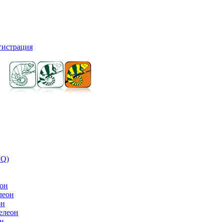
гистрация
AQ)
он
леон
он
елеон
н