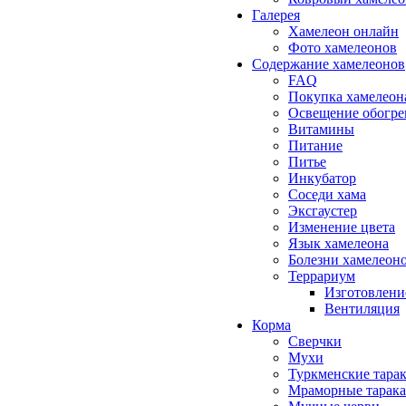
Галерея
Хамелеон онлайн
Фото хамелеонов
Содержание хамелеонов
FAQ
Покупка хамелеон
Освещение обогре
Витамины
Питание
Питье
Инкубатор
Соседи хама
Эксгаустер
Изменение цвета
Язык хамелеона
Болезни хамелеон
Террариум
Изготовлени
Вентиляция
Корма
Сверчки
Мухи
Туркменские тара
Мраморные тарак