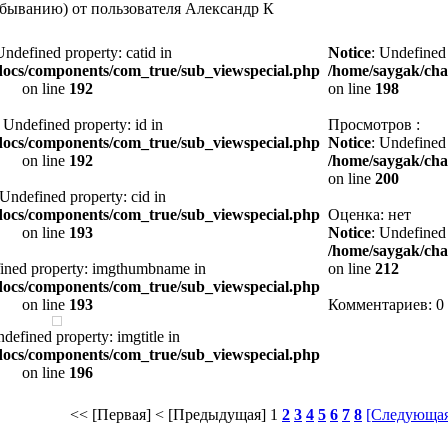
быванию) от пользователя Александр К
Undefined property: catid in
Notice
: Undefined
docs/components/com_true/sub_viewspecial.php
/home/saygak/cha
on line
192
on line
198
: Undefined property: id in
Просмотров :
docs/components/com_true/sub_viewspecial.php
Notice
: Undefined
on line
192
/home/saygak/cha
on line
200
 Undefined property: cid in
docs/components/com_true/sub_viewspecial.php
Оценка: нет
on line
193
Notice
: Undefined 
/home/saygak/cha
ined property: imgthumbname in
on line
212
docs/components/com_true/sub_viewspecial.php
on line
193
Комментариев: 0
ndefined property: imgtitle in
docs/components/com_true/sub_viewspecial.php
on line
196
<< [Первая]
< [Предыдущая]
1
2
3
4
5
6
7
8
[Следующая