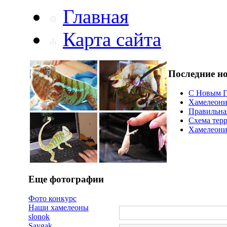
Главная
Карта сайта
Последние н
С Новым Г
Хамелеони
Правильна
Схема тер
Хамелеоний
Еще фотографии
Фото конкурс
Наши хамелеоны
slonok
Saygak