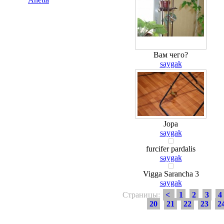
Вам чего?
saygak
Jopa
saygak
furcifer pardalis
saygak
Vigga Sarancha 3
saygak
Страницы:
<
1
2
3
4
20
21
22
23
2