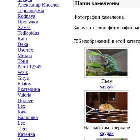
Наши хамелеоны
Александр Киселев
Террариумы
Rodnaya
Фотографии хамелеона
Прогулки
Хамза
Загружать свои фотографии мо
Tedlapidus
Rain
756 изображений в этой катег
Deka
Userrex
Микро
Тони
Parol 12345
Wzik
Girya
Пьем
Filatov
saygak
Екатерина
Valeria
Прочее
Lex
Кача
Валюшка
Leo
Наглый хам в зеркале
Tiger
saygak
Катенка
Anetta