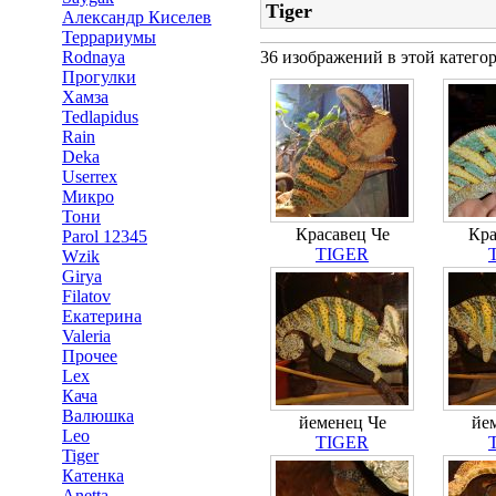
Tiger
Александр Киселев
Террариумы
36 изображений в этой катего
Rodnaya
Прогулки
Хамза
Tedlapidus
Rain
Deka
Userrex
Микро
Тони
Красавец Че
Кра
Parol 12345
TIGER
Wzik
Girya
Filatov
Екатерина
Valeria
Прочее
Lex
Кача
Валюшка
йеменец Че
йе
Leo
TIGER
Tiger
Катенка
Anetta