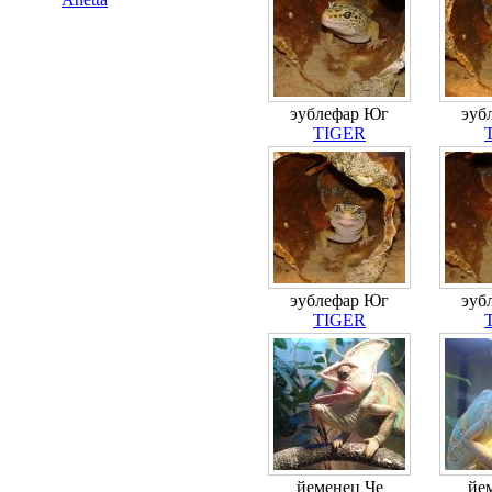
эублефар Юг
эуб
TIGER
эублефар Юг
эуб
TIGER
йеменец Че
йе