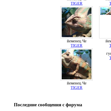
TIGER
йеменец Че
йе
TIGER
гу
йеменец Че
TIGER
Последние сообщения с форума