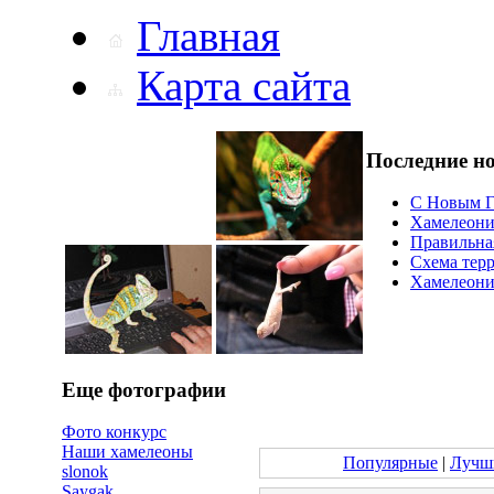
Главная
Карта сайта
Последние н
С Новым Г
Хамелеони
Правильна
Схема тер
Хамелеоний
Еще фотографии
Фото конкурс
Наши хамелеоны
Популярные
|
Лучш
slonok
Saygak