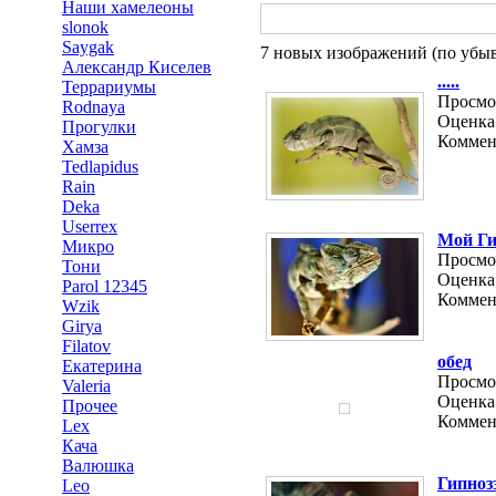
Наши хамелеоны
slonok
Saygak
7 новых изображений (по убыв
Александр Киселев
.....
Террариумы
Просмот
Rodnaya
Оценка:
Прогулки
Коммен
Хамза
Tedlapidus
Rain
Deka
Userrex
Мой Гип
Микро
Просмот
Тони
Оценка:
Parol 12345
Коммен
Wzik
Girya
Filatov
обед
Екатерина
Просмот
Valeria
Оценка:
Прочее
Коммен
Lex
Кача
Валюшка
Гипноз
Leo