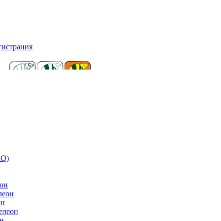
гистрация
AQ)
он
леон
он
елеон
н