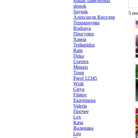
Наши хамелеоны
slonok
Saygak
5 но
Александр Киселев
Террариумы
Rodnaya
Прогулки
Хамза
Tedlapidus
Rain
Deka
Userrex
Микро
Тони
Parol 12345
Wzik
Girya
Filatov
Екатерина
Valeria
Прочее
Lex
Кача
Валюшка
Leo