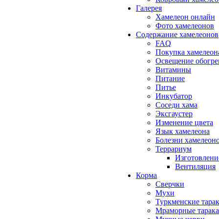
Галерея
Хамелеон онлайн
Фото хамелеонов
Содержание хамелеонов
FAQ
Покупка хамелеон
Освещение обогре
Витамины
Питание
Питье
Инкубатор
Соседи хама
Эксгаустер
Изменение цвета
Язык хамелеона
Болезни хамелеон
Террариум
Изготовлени
Вентиляция
Корма
Сверчки
Мухи
Туркменские тара
Мраморные тарак