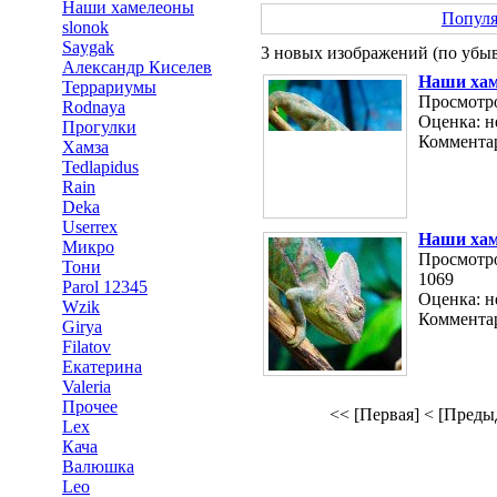
Наши хамелеоны
Попул
slonok
Saygak
3 новых изображений (по убыв
Александр Киселев
Наши ха
Террариумы
Просмотро
Rodnaya
Оценка: н
Прогулки
Комментар
Хамза
Tedlapidus
Rain
Deka
Userrex
Наши ха
Микро
Просмотро
Тони
1069
Parol 12345
Оценка: н
Wzik
Комментар
Girya
Filatov
Екатерина
Valeria
Прочее
<< [Первая]
< [Преды
Lex
Кача
Валюшка
Leo