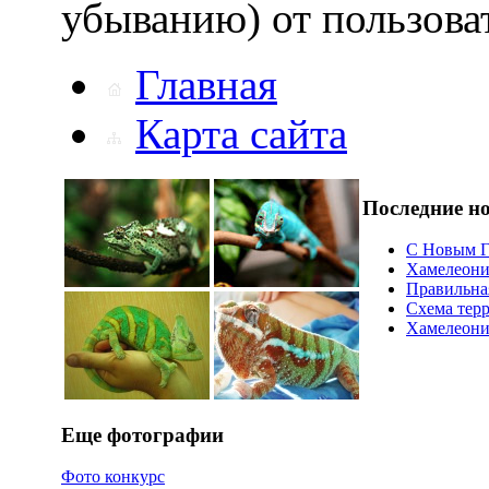
убыванию) от пользова
Главная
Карта сайта
Последние н
С Новым Г
Хамелеони
Правильна
Схема тер
Хамелеоний
Еще фотографии
Фото конкурс