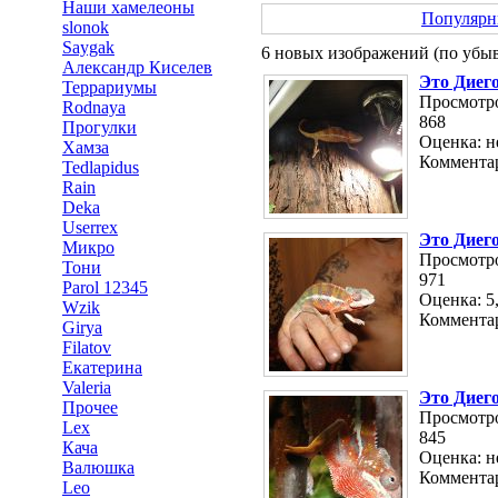
Наши хамелеоны
Популярн
slonok
Saygak
6 новых изображений (по убы
Александр Киселев
Это Диего
Террариумы
Просмотро
Rodnaya
868
Прогулки
Оценка: н
Хамза
Комментар
Tedlapidus
Rain
Deka
Userrex
Это Диего
Микро
Просмотро
Тони
971
Parol 12345
Оценка: 5,
Wzik
Комментар
Girya
Filatov
Екатерина
Valeria
Это Диего
Прочее
Просмотро
Lex
845
Кача
Оценка: н
Валюшка
Комментар
Leo