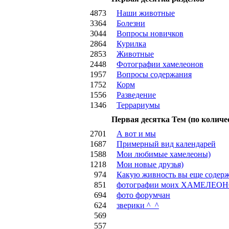
4873
Наши животные
3364
Болезни
3044
Вопросы новичков
2864
Курилка
2853
Животные
2448
Фотографии хамелеонов
1957
Вопросы содержания
1752
Корм
1556
Разведение
1346
Террариумы
Первая десятка Тем (по количе
2701
А вот и мы
1687
Примерный вид календарей
1588
Мои любимые хамелеоны)
1218
Мои новые друзья)
974
Какую живность вы еще содер
851
фотографии моих ХАМЕЛЕОН
694
фото форумчан
624
зверики ^_^
569
557