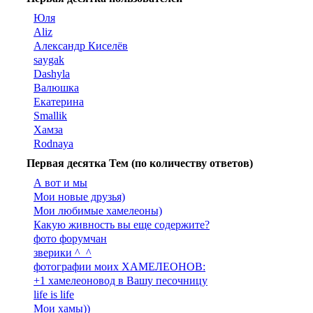
Юля
Aliz
Александр Киселёв
saygak
Dashyla
Валюшка
Екатерина
Smallik
Хамза
Rodnaya
Первая десятка Тем (по количеству ответов)
А вот и мы
Мои новые друзья)
Мои любимые хамелеоны)
Какую живность вы еще содержите?
фото форумчан
зверики ^_^
фотографии моих ХАМЕЛЕОНОВ:
+1 хамелеоновод в Вашу песочницу
life is life
Мои хамы))