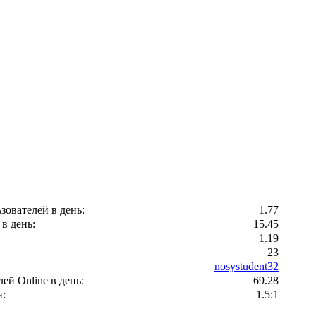
зователей в день:
1.77
в день:
15.45
1.19
23
nosystudent32
ей Оnline в день:
69.28
:
1.5:1