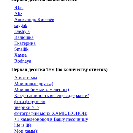
Юля
Aliz
Александр Киселёв
saygak
Dashyla
Валюшка
Екатерина
Smallik
Хамза
Rodnaya
Первая десятка Тем (по количеству ответов)
А вот и мы
Мои новые друзья)
Мои любимые хамелеоны)
Какую живность вы еще содержите?
фото форумчан
зверики ^_^
фотографии моих ХАМЕЛЕОНОВ:
+1 хамелеоновод в Вашу песочницу
life is life
Мои хамы))