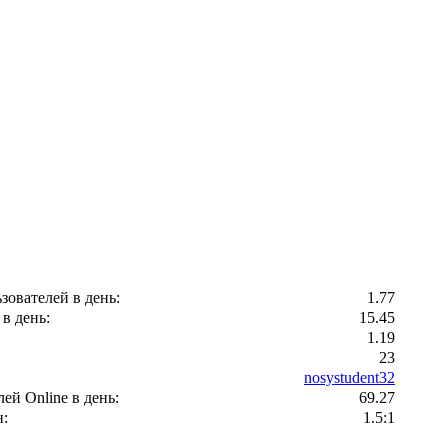
зователей в день:
1.77
в день:
15.45
1.19
23
nosystudent32
ей Оnline в день:
69.27
:
1.5:1