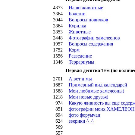
4873
Наши животные
3364
Болезни
3044
Вопросы новичков
2864
Курилка
2853
Животные
2448
Фотографии хамелеонов
1957
Вопросы содержания
1752
Корм
1556
Разведение
1346
Террариумы
Первая десятка Тем (по количе
2701
А вот и мы
1687
Примерный вид календарей
1588
Мои любимые хамелеоны)
1218
Мои новые друзья)
974
Какую живность вы еще содер
851
фотографии моих ХАМЕЛЕОН
694
фото форумчан
624
зверики ^_^
569
557