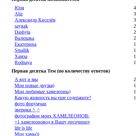
Юля
4
Aliz
3
Александр Киселёв
3
saygak
2
Dashyla
2
Валюшка
2
Екатерина
1
Smallik
1
Хамза
1
Rodnaya
1
Первая десятка Тем (по количеству ответов)
А вот и мы
2
Мои новые друзья)
1
Мои любимые хамелеоны)
1
Какую живность вы еще содержите?
1
фото форумчан
зверики ^_^
фотографии моих ХАМЕЛЕОНОВ:
+1 хамелеоновод в Вашу песочницу
life is life
Мои хамы))