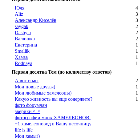
Юля
4
Aliz
3
Александр Киселёв
3
saygak
2
Dashyla
2
Валюшка
2
Екатерина
1
Smallik
1
Хамза
1
Rodnaya
1
Первая десятка Тем (по количеству ответов)
А вот и мы
2
Мои новые друзья)
1
Мои любимые хамелеоны)
1
Какую живность вы еще содержите?
1
фото форумчан
зверики ^_^
фотографии моих ХАМЕЛЕОНОВ:
+1 хамелеоновод в Вашу песочницу
life is life
Мои хамы))