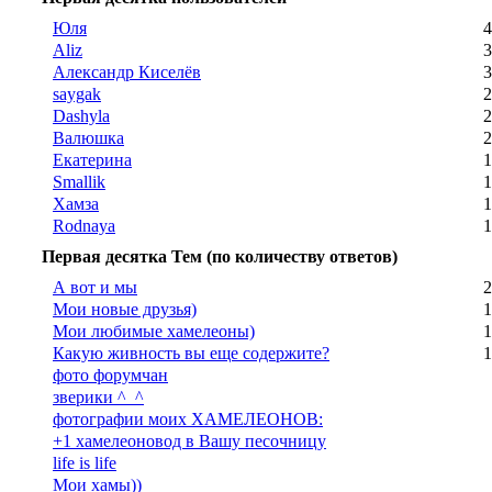
Юля
4
Aliz
3
Александр Киселёв
3
saygak
2
Dashyla
2
Валюшка
2
Екатерина
1
Smallik
1
Хамза
1
Rodnaya
1
Первая десятка Тем (по количеству ответов)
А вот и мы
2
Мои новые друзья)
1
Мои любимые хамелеоны)
1
Какую живность вы еще содержите?
1
фото форумчан
зверики ^_^
фотографии моих ХАМЕЛЕОНОВ:
+1 хамелеоновод в Вашу песочницу
life is life
Мои хамы))