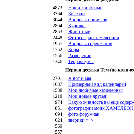
4873
Наши животные
3364
Болезни
3044
Вопросы новичков
2864
Курилка
2853
Животные
2448
Фотографии хамелеонов
1957
Вопросы содержания
1752
Корм
1556
Разведение
1346
Террариумы
Первая десятка Тем (по количе
2701
А вот и мы
1687
Примерный вид календарей
1588
Мои любимые хамелеоны)
1218
Мои новые друзья)
974
Какую живность вы еще содер
851
фотографии моих ХАМЕЛЕОН
694
фото форумчан
624
зверики ^_^
569
557