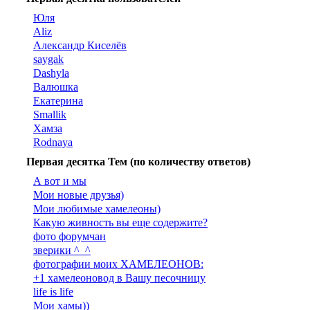
Юля
Aliz
Александр Киселёв
saygak
Dashyla
Валюшка
Екатерина
Smallik
Хамза
Rodnaya
Первая десятка Тем (по количеству ответов)
А вот и мы
Мои новые друзья)
Мои любимые хамелеоны)
Какую живность вы еще содержите?
фото форумчан
зверики ^_^
фотографии моих ХАМЕЛЕОНОВ:
+1 хамелеоновод в Вашу песочницу
life is life
Мои хамы))