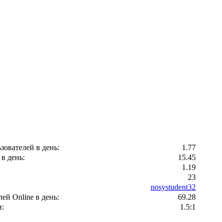
зователей в день:
1.77
в день:
15.45
1.19
23
nosystudent32
ей Оnline в день:
69.28
:
1.5:1