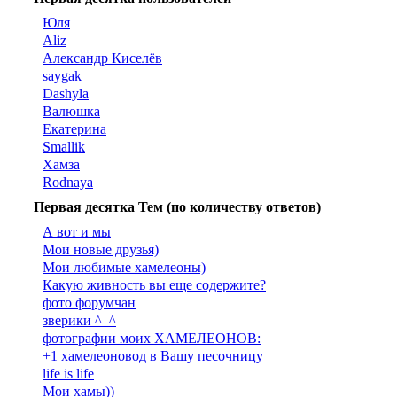
Юля
Aliz
Александр Киселёв
saygak
Dashyla
Валюшка
Екатерина
Smallik
Хамза
Rodnaya
Первая десятка Тем (по количеству ответов)
А вот и мы
Мои новые друзья)
Мои любимые хамелеоны)
Какую живность вы еще содержите?
фото форумчан
зверики ^_^
фотографии моих ХАМЕЛЕОНОВ:
+1 хамелеоновод в Вашу песочницу
life is life
Мои хамы))