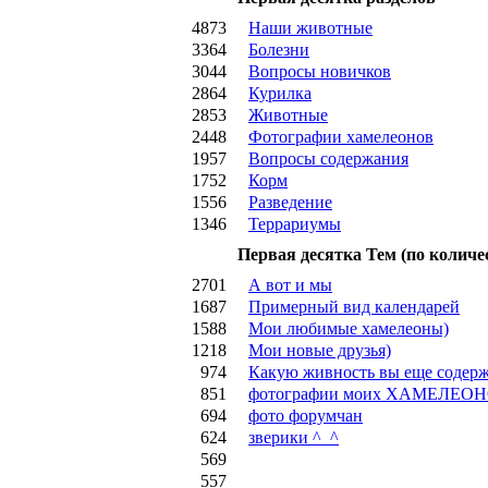
4873
Наши животные
3364
Болезни
3044
Вопросы новичков
2864
Курилка
2853
Животные
2448
Фотографии хамелеонов
1957
Вопросы содержания
1752
Корм
1556
Разведение
1346
Террариумы
Первая десятка Тем (по количе
2701
А вот и мы
1687
Примерный вид календарей
1588
Мои любимые хамелеоны)
1218
Мои новые друзья)
974
Какую живность вы еще содер
851
фотографии моих ХАМЕЛЕОН
694
фото форумчан
624
зверики ^_^
569
557