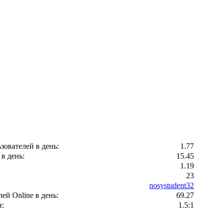
зователей в день:
1.77
в день:
15.45
1.19
23
nosystudent32
ей Оnline в день:
69.27
:
1.5:1