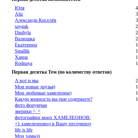
Юля
4
Aliz
3
Александр Киселёв
3
saygak
2
Dashyla
2
Валюшка
2
Екатерина
1
Smallik
1
Хамза
1
Rodnaya
1
Первая десятка Тем (по количеству ответов)
А вот и мы
2
Мои новые друзья)
1
Мои любимые хамелеоны)
1
Какую живность вы еще содержите?
1
фото форумчан
зверики ^_^
фотографии моих ХАМЕЛЕОНОВ:
+1 хамелеоновод в Вашу песочницу
life is life
Мои хамы))